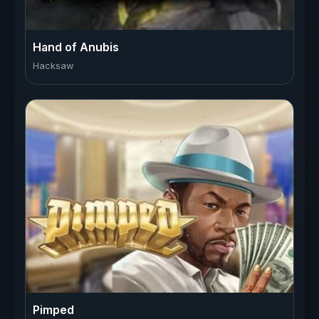
Hand of Anubis
Hacksaw
Pimped