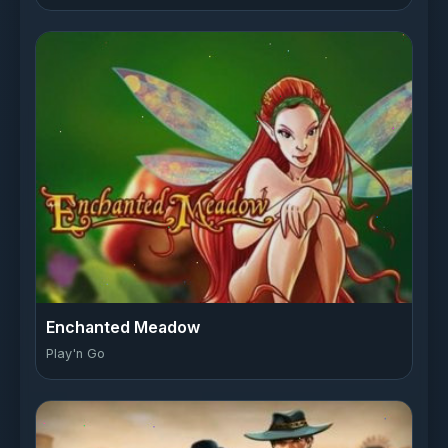
Enchanted Meadow
Play'n Go