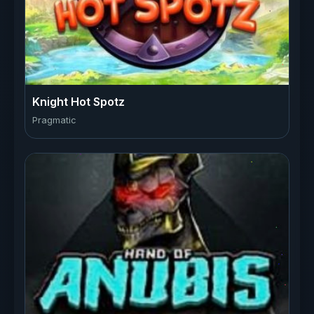
Knight Hot Spotz
Pragmatic