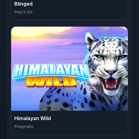
Blinged
Play'n Go
Himalayan Wild
Pragmatic