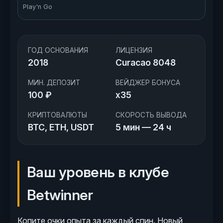
Play'n Go
ГОД ОСНОВАНИЯ
ЛИЦЕНЗИЯ
2018
Curacao 8048
МИН. ДЕПОЗИТ
ВЕЙДЖЕР БОНУСА
100 ₽
х35
КРИПТОВАЛЮТЫ
СКОРОСТЬ ВЫВОДА
BTC, ETH, USDT
5 мин — 24 ч
Ваш уровень в клубе
Betwinner
Копите очки опыта за каждый спин. Новый