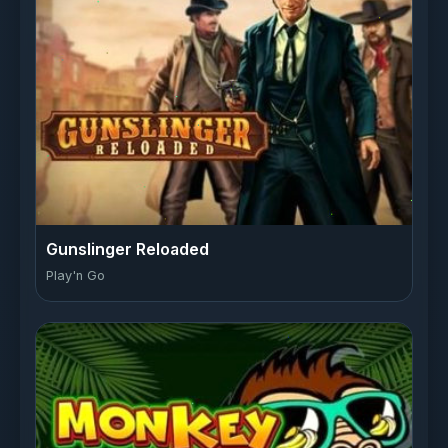
Gunslinger Reloaded
Play'n Go