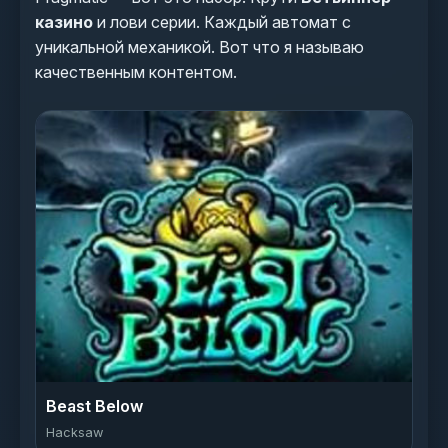
казино
и лови серии. Каждый автомат с
уникальной механикой. Вот что я называю
качественным контентом.
Beast Below
Hacksaw